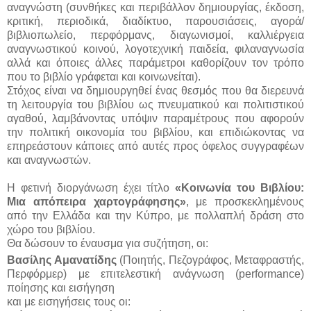
αναγνώστη (συνθήκες και περιβάλλον δημιουργίας, έκδοση,
κριτική, περιοδικά, διαδίκτυο, παρουσιάσεις, αγορά/
βιβλιοπωλείο, περφόρμανς, διαγωνισμοί, καλλιέργεια
αναγνωστικού κοινού, λογοτεχνική παιδεία, φιλαναγνωσία
αλλά και όποιες άλλες παράμετροι καθορίζουν τον τρόπο
που το βιβλίο γράφεται και κοινωνείται).
Στόχος είναι να δημιουργηθεί ένας θεσμός που θα διερευνά
τη λειτουργία του βιβλίου ως πνευματικού και πολιτιστικού
αγαθού, λαμβάνοντας υπόψιν παραμέτρους που αφορούν
την πολιτική οικονομία του βιβλίου, και επιδιώκοντας να
επηρεάστουν κάποιες από αυτές προς όφελος συγγραφέων
και αναγνωστών.
Η φετινή διοργάνωση έχει τίτλο
«Κοινωνία του Βιβλίου:
Μια απόπειρα χαρτογράφησης»
, με προσκεκλημένους
από την Ελλάδα και την Κύπρο, με πολλαπλή δράση στο
χώρο του βιβλίου.
Θα δώσουν το έναυσμα για συζήτηση, οι:
Βασίλης Αμανατίδης
(Ποιητής, Πεζογράφος, Μεταφραστής,
Περφόρμερ) με επιτελεστική ανάγνωση (
performance
)
ποίησης και εισήγηση
και με εισηγήσεις τους οι: