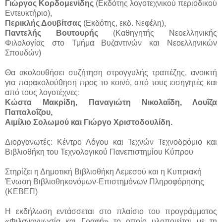
Γιώργος Κορδομενίδης
(Εκδότης λογοτεχνικού περιοδικού
Εντευκτήριο),
Περικλής Δουβίτσας
(Εκδότης, εκδ. Νεφέλη),
Παντελής Βουτουρής
(Καθηγητής Νεοελληνικής
Φιλολογίας στο Τμήμα Βυζαντινών και Νεοελληνικών
Σπουδών)
Θα ακολουθήσει συζήτηση στρογγυλής τραπέζης, ανοικτή
για παρακολούθηση προς το κοινό, από τους εισηγητές και
από τους λογοτέχνες:
Κώστα Μακρίδη, Παναγιώτη Νικολαΐδη, Λουΐζα
Παπαλοΐζου,
Αιμίλιο Σολωμού και Γιώργο Χριστοδουλίδη.
Διοργανωτές: Κέντρο Λόγου και Τεχνών Τεχνοδρόμιο και
Βιβλιοθήκη του Τεχνολογικού Πανεπιστημίου Κύπρου
Στηρίζει η Δημοτική Βιβλιοθήκη Λεμεσού και
η Κυπριακή
Ένωση Βιβλιοθηκονόμων-Επιστημόνων Πληροφόρησης
(ΚΕΒΕΠ)
Η εκδήλωση εντάσσεται
στο πλαίσιο του προγράμματος
«Φιλαναγνωσία και Γραφή» το οποίο υλοποιείται με τη