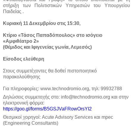
στήριξη των Πολιτιστικών Υπηρεσιών του Υπουργείου
Παιδείας .
Κυριακή 11 Δεκεμβρίου στις 15:30,
Κτίριο «Τάσος Παπαδόπουλος» στο ισόγειο
«Αμφιθέατρο 2»
(Θέμιδος και Ιφιγενείας γωνία, Λεμεσός)
Είσοδος ελεύθερη
Στους συμμετέχοντες θα δοθεί πιστοποιητικό
παρακολούθησης
Για πληροφορίες:
www
.
technodromio
.
org
, τηλ: 99932788
Δηλώσεις συμμετοχής στο:
info
@
technodromio
.
org
και στην
ηλεκτρονική φόρμα:
https
://
goo
.
gl
/
forms
/
B
5
GSJVaFRowOrsYI
2
Θεσμικοί
χορηγοί
:
Acute
Advisory
Services
και
mpec
(Engineering Consultants)